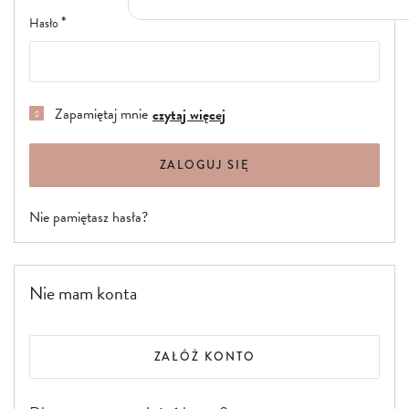
Włosy suche i łamliwe
Hasło
Włosy wypadające
Włosy przetłuszczające się
Włosy farbowane
Włosy pozbawione objętości
Włosy kręcone
Zapamiętaj mnie
czytaj więcej
Łupież
Łojotok
Luszczyca, AZS
ZALOGUJ SIĘ
Nie pamiętasz hasła?
Nie mam konta
ZAŁÓŻ KONTO