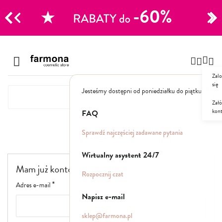
CJE
Przejdź
do
Szampony
treści
Zalo
Polecane
się
Jesteśmy dostępni od poniedziałku do piątku: 8.00
Naturalne
Specjalistyczne
Załó
kon
Suche
FAQ
Dla mężczyzn
Logowanie
Sprawdź najczęściej zadawane pytania
Odżywki, maski, serum
Wirtualny asystent 24/7
Mam już konto
Peelingi do skóry głowy
Rozpocznij czat
Kuracje i wcierki
Adres e-mail
Mgiełki
Napisz e-mail
Stylizacja
sklep@farmona.pl