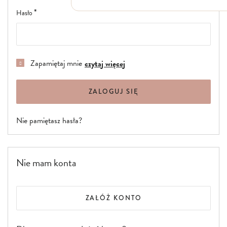
Włosy suche i łamliwe
Hasło
Włosy wypadające
Włosy przetłuszczające się
Włosy farbowane
Włosy pozbawione objętości
Włosy kręcone
Zapamiętaj mnie
czytaj więcej
Łupież
Łojotok
Luszczyca, AZS
ZALOGUJ SIĘ
Nie pamiętasz hasła?
Nie mam konta
ZAŁÓŻ KONTO