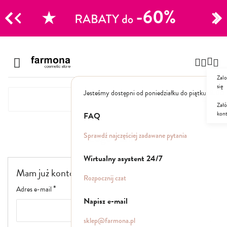
CJE
Przejdź
do
Szampony
treści
Zalo
Polecane
się
Jesteśmy dostępni od poniedziałku do piątku: 8.00
Naturalne
Specjalistyczne
Załó
kon
Suche
FAQ
Dla mężczyzn
Logowanie
Sprawdź najczęściej zadawane pytania
Odżywki, maski, serum
Wirtualny asystent 24/7
Mam już konto
Peelingi do skóry głowy
Rozpocznij czat
Kuracje i wcierki
Adres e-mail
Mgiełki
Napisz e-mail
Stylizacja
sklep@farmona.pl