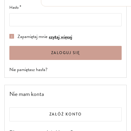
Włosy suche i łamliwe
Hasło
Włosy wypadające
Włosy przetłuszczające się
Włosy farbowane
Włosy pozbawione objętości
Włosy kręcone
Zapamiętaj mnie
czytaj więcej
Łupież
Łojotok
Luszczyca, AZS
ZALOGUJ SIĘ
Nie pamiętasz hasła?
Nie mam konta
ZAŁÓŻ KONTO