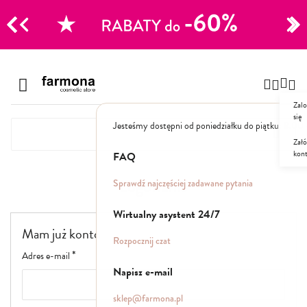
CJE
Przejdź
do
Szampony
treści
Zalo
Polecane
się
Jesteśmy dostępni od poniedziałku do piątku: 8.00
Naturalne
Specjalistyczne
Załó
kon
Suche
FAQ
Dla mężczyzn
Logowanie
Sprawdź najczęściej zadawane pytania
Odżywki, maski, serum
Wirtualny asystent 24/7
Mam już konto
Peelingi do skóry głowy
Rozpocznij czat
Kuracje i wcierki
Adres e-mail
Mgiełki
Napisz e-mail
Stylizacja
sklep@farmona.pl