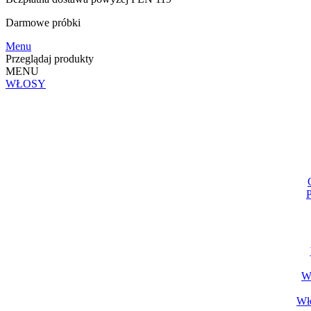
Darmowe
próbki
Menu
Przeglądaj produkty
MENU
WŁOSY
P
Wł
Wło