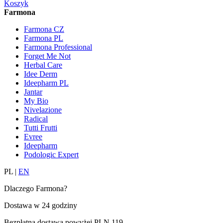
Koszyk
Farmona
Farmona CZ
Farmona PL
Farmona Professional
Forget Me Not
Herbal Care
Idee Derm
Ideepharm PL
Jantar
My Bio
Nivelazione
Radical
Tutti Frutti
Evree
Ideepharm
Podologic Expert
PL
|
EN
Dlaczego Farmona?
Dostawa w
24 godziny
Bezpłatna dostawa powyżej
PLN 119