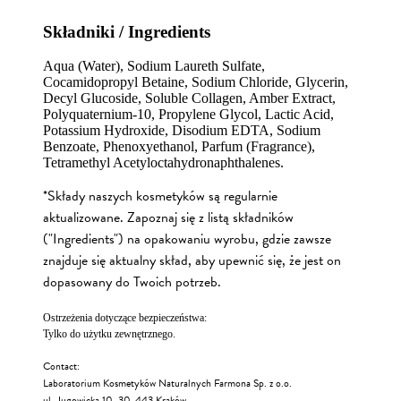
Składniki / Ingredients
Aqua (Water), Sodium Laureth Sulfate,
Cocamidopropyl Betaine, Sodium Chloride, Glycerin,
Decyl Glucoside, Soluble Collagen, Amber Extract,
Polyquaternium-10, Propylene Glycol, Lactic Acid,
Potassium Hydroxide, Disodium EDTA, Sodium
Benzoate, Phenoxyethanol, Parfum (Fragrance),
Tetramethyl Acetyloctahydronaphthalenes.
*Składy naszych kosmetyków są regularnie
aktualizowane. Zapoznaj się z listą składników
("Ingredients") na opakowaniu wyrobu, gdzie zawsze
znajduje się aktualny skład, aby upewnić się, że jest on
dopasowany do Twoich potrzeb.
Ostrzeżenia dotyczące bezpieczeństwa:
Tylko do użytku zewnętrznego.
Contact:
Laboratorium Kosmetyków Naturalnych Farmona Sp. z o.o.
ul. Jugowicka 10, 30-443 Kraków