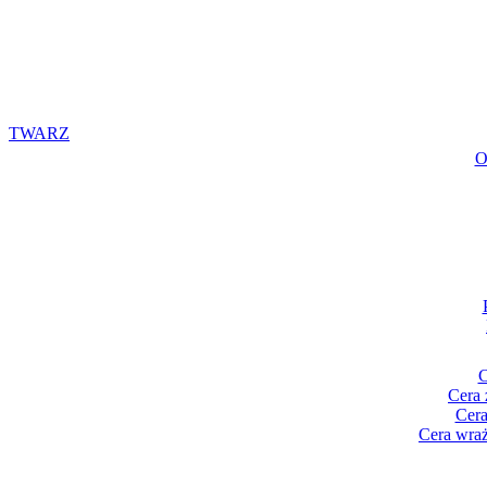
TWARZ
O
C
Cera 
Cera
Cera wraż