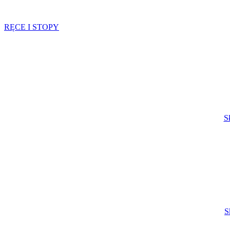
RĘCE I STOPY
S
S