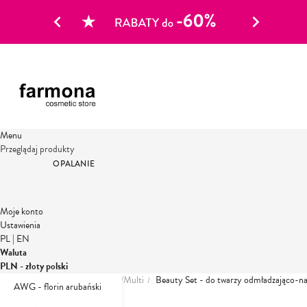
Menu
Przeglądaj produkty
OPALANIE
Moje konto
Ustawienia
PL
|
EN
Waluta
PLN - złoty polski
Strona główna
Zestawy
Mix/Multi
Beauty Set - do twarzy odmładzająco-na
AWG - florin arubański