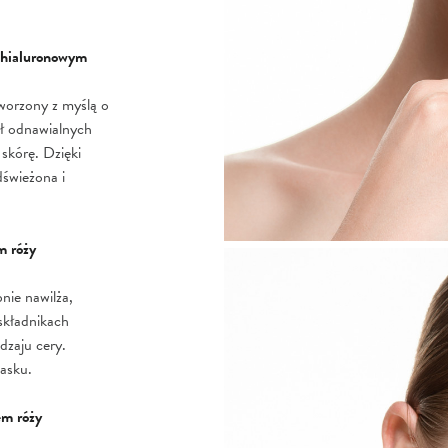
m hialuronowym
tworzony z myślą o
eł odnawialnych
 skórę. Dzięki
dświeżona i
m róży
nie nawilża,
składnikach
dzaju cery.
lasku.
em róży