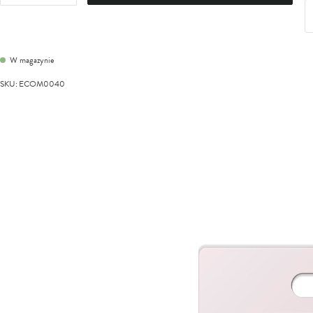
W magazynie
SKU
:
ECOM0040
Przejdź
na
koniec
galerii