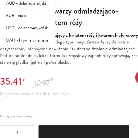
Herbal Care
AUD - dolar australijski
Beauty Set - do twarzy odmładzająco-
EUR - euro
nawilżający z kwiatem róży
USD - dolar amerykański
Zestaw odmładzająco-nawilżający z kwiatem róży i kwasem hialuronow
UAH - hrywna ukraińska
Kompleksowa pielęgnacja każdego typu cery. Zestaw łączy delikatne
oczyszczanie, intensywne nawilżenie i skuteczne działanie odmładzające.
Naturalne składniki, lekka formuła i zmysłowy zapach róży sprawiają, że 
staje się gładka, jędrna i pełna blasku.
35.41
zł
zł
50.97
Najniższa cena z 30 dni: 38,93 zł
Dodaj pierwszą opinię
DO KOSZYKA