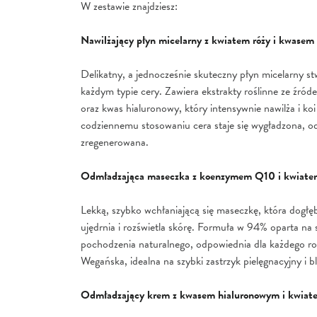
W zestawie znajdziesz:
Nawilżający płyn micelarny z kwiatem róży i kwase
Delikatny, a jednocześnie skuteczny płyn micelarny s
każdym typie cery. Zawiera ekstrakty roślinne ze źród
oraz kwas hialuronowy, który intensywnie nawilża i koi
codziennemu stosowaniu cera staje się wygładzona, o
zregenerowana.
Odmładzająca maseczka z koenzymem Q10 i kwiate
Lekką, szybko wchłaniającą się maseczkę, która dogłęb
ujędrnia i rozświetla skórę. Formuła w 94% oparta na 
pochodzenia naturalnego, odpowiednia dla każdego ro
Wegańska, idealna na szybki zastrzyk pielęgnacyjny i b
Odmładzający krem z kwasem hialuronowym i kwiat