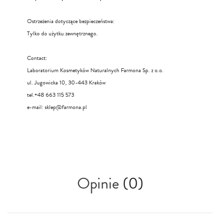
Ostrzeżenia dotyczące bezpieczeństwa:
Tylko do użytku zewnętrznego.
Contact:
Laboratorium Kosmetyków Naturalnych Farmona Sp. z o.o.
ul. Jugowicka 10, 30-443 Kraków
tel.+48 663 115 573
e-mail:
sklep@farmona.pl
Opinie
(0)