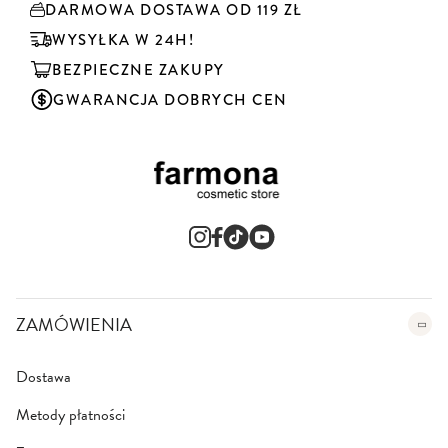
DARMOWA DOSTAWA OD 119 ZŁ
b
u
WYSYŁKA W 24H!
j
BEZPIECZNE ZAKUPY
n
a
GWARANCJA DOBRYCH CEN
s
z
n
e
w
s
l
e
t
t
e
ZAMÓWIENIA
r
:
Dostawa
Metody płatności