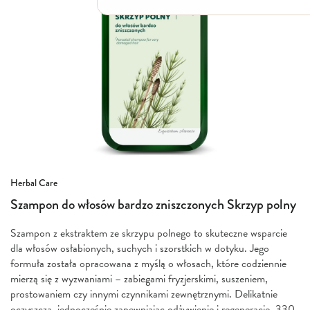
Włosy suche i łamliwe
Włosy wypadające
Włosy przetłuszczające się
Włosy farbowane
Włosy pozbawione objętości
Włosy kręcone
Łupież
Łojotok
Luszczyca, AZS
Przejdź
Herbal Care
na
Szampon do włosów bardzo zniszczonych Skrzyp polny
początek
galerii
Szampon z ekstraktem ze skrzypu polnego to skuteczne wsparcie
dla włosów osłabionych, suchych i szorstkich w dotyku. Jego
formuła została opracowana z myślą o włosach, które codziennie
mierzą się z wyzwaniami – zabiegami fryzjerskimi, suszeniem,
prostowaniem czy innymi czynnikami zewnętrznymi. Delikatnie
oczyszcza, jednocześnie zapewniając odżywienie i regenerację. 330