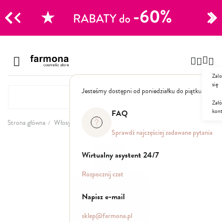
CJE
Przejdź
do
Szampony
treści
Zalo
Polecane
się
Jesteśmy dostępni od poniedziałku do piątku: 8.00
Naturalne
Specjalistyczne
Załó
kon
Suche
FAQ
Dla mężczyzn
Strona główna
Włosy
Sprawdź najczęściej zadawane pytania
Przejdź
Odżywki, maski, serum
na
Wirtualny asystent 24/7
koniec
galerii
Peelingi do skóry głowy
Rozpocznij czat
Kuracje i wcierki
Mgiełki
Napisz e-mail
Stylizacja
sklep@farmona.pl