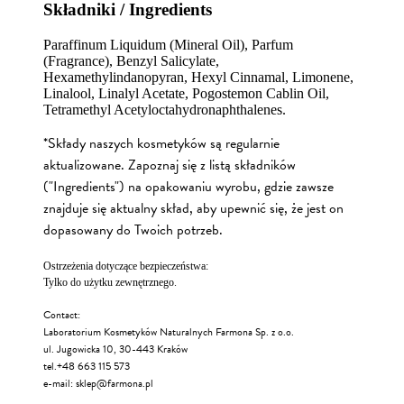
Składniki / Ingredients
Paraffinum Liquidum (Mineral Oil), Parfum
(Fragrance), Benzyl Salicylate,
Hexamethylindanopyran, Hexyl Cinnamal, Limonene,
Linalool, Linalyl Acetate, Pogostemon Cablin Oil,
Tetramethyl Acetyloctahydronaphthalenes.
*Składy naszych kosmetyków są regularnie
aktualizowane. Zapoznaj się z listą składników
("Ingredients") na opakowaniu wyrobu, gdzie zawsze
znajduje się aktualny skład, aby upewnić się, że jest on
dopasowany do Twoich potrzeb.
Ostrzeżenia dotyczące bezpieczeństwa:
Tylko do użytku zewnętrznego.
Contact:
Laboratorium Kosmetyków Naturalnych Farmona Sp. z o.o.
ul. Jugowicka 10, 30-443 Kraków
tel.+48 663 115 573
e-mail:
sklep@farmona.pl