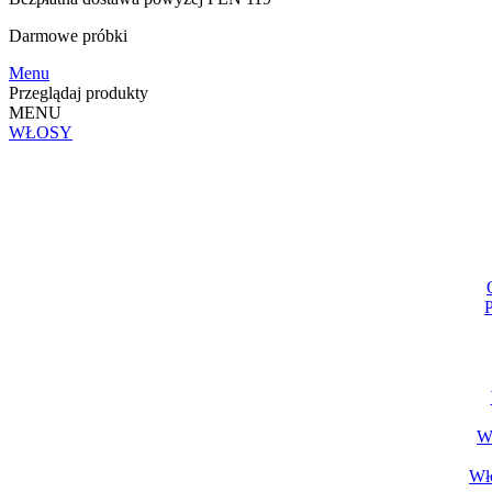
Darmowe
próbki
Menu
Przeglądaj produkty
MENU
WŁOSY
P
Wł
Wło