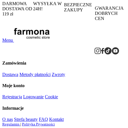
DARMOWA
WYSYŁKA W
BEZPIECZNE
GWARANCJA
DOSTAWA OD
24H!
ZAKUPY
DOBRYCH
119 zł
CEN
Menu
Zamówienia
Dostawa
Metody płatności
Zwroty
Moje konto
Rejestracja
Logowanie
Cookie
Informacje
O nas
Strefa beauty
FAQ
Kontakt
Regulamin
|
Polityka Prywatności