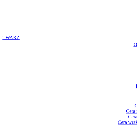
TWARZ
O
C
Cera 
Cera
Cera wraż