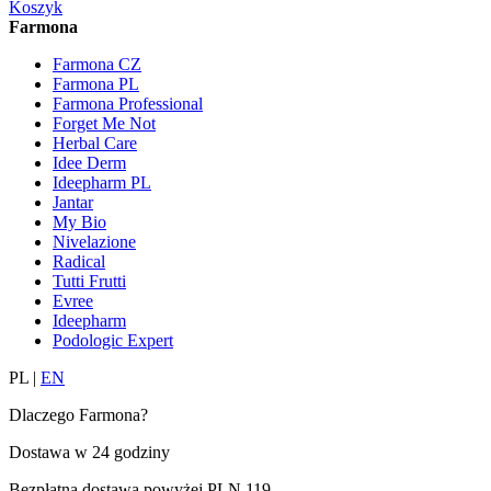
Koszyk
Farmona
Farmona CZ
Farmona PL
Farmona Professional
Forget Me Not
Herbal Care
Idee Derm
Ideepharm PL
Jantar
My Bio
Nivelazione
Radical
Tutti Frutti
Evree
Ideepharm
Podologic Expert
PL
|
EN
Dlaczego Farmona?
Dostawa w
24 godziny
Bezpłatna dostawa powyżej
PLN 119