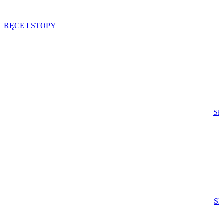
RĘCE I STOPY
S
S