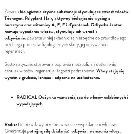
biologicznie czynne substancje stymulujące wzrost włosów:
Zawiera
Trichogen, Polyplant Hair, aktywny biologicznie wyciąg z
bursztynu oraz witaminy A, E, F i d’pantenol. Odżywka Jantar
hamuje wypadanie włosów, stymuluje ich wzrost i
odżywianie.
Zawarte w niej składniki są niezbędne do prawidłowego
przebiegu procesów fizjologicznych skóry, jej odżywiania i
regeneracji.
Systematycznie stosowana poprawia metabolizm i dotlenienie
Włosy stają się
cebulek włosów, regeneruje i łagodzi podrażnienia.
wyraźnie grubsze, lśniące i odporne na uszkodzenia.
RADICAL Odżywka wzmacniająca do włosów osłabionych i
wypadających
Radical
to prawdziwy przełom w walce z wypadaniem włosów.
potrójną siłę działania: odżywia i wzmacnia włosy,
Gwarantuje