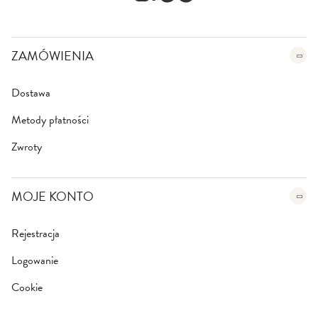
e
t
t
e
ZAMÓWIENIA
r
:
Dostawa
Metody płatności
Zwroty
MOJE KONTO
Rejestracja
Logowanie
Cookie