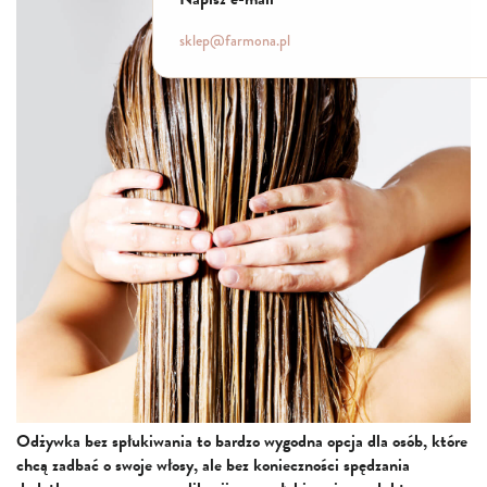
Włosy suche i łamliwe
Włosy wypadające
sklep@farmona.pl
Włosy przetłuszczające się
Włosy farbowane
Włosy pozbawione objętości
Włosy kręcone
Łupież
Łojotok
Luszczyca, AZS
Odżywka bez spłukiwania to bardzo wygodna opcja dla osób, które
chcą zadbać o swoje włosy, ale bez konieczności spędzania