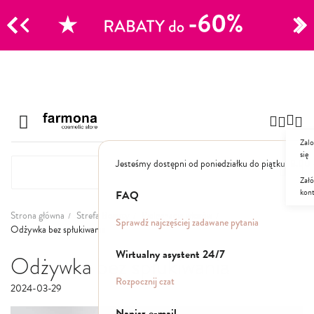
CJE
Szampony
Przejdź
Polecane
do
Naturalne
treści
Zalo
Specjalistyczne
się
Suche
Jesteśmy dostępni od poniedziałku do piątku: 8.00
Dla mężczyzn
Załó
kon
FAQ
Odżywki, maski, serum
Strona główna
Strefa Beauty
Pielęgnacja włosów
Sprawdź najczęściej zadawane pytania
Odżywka bez spłukiwania
Peelingi do skóry głowy
Wirtualny asystent 24/7
Kuracje i wcierki
Odżywka bez spłukiwania
Mgiełki
Rozpocznij czat
Stylizacja
2024-03-29
Napisz e-mail