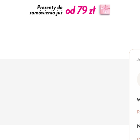
J
W
R
N
s