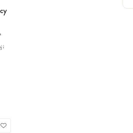
cy
a
j i