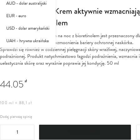
Farmona Professional
AUD - dolar australijski
UNIQUE SKIN Krem aktywnie wzmacniają
EUR - euro
na noc z bioretinolem
USD - dolar amerykański
Aktywnie wzmacniający krem na noc z bioretinolem jest przeznaczony dl
UAH - hrywna ukraińska
każdej skóry, która wymaga wzmocnienia bariery ochronnej naskórka.
Sprawdzi się również w codziennej pielęgnacji skóry wrażliwej, naczyniowe
podrażnionej. Produkt natychmiastowo łagodzi podrażnienia, wzmacnia i
uelastycznia skórę oraz wyraźnie poprawia jej kondycję. 50 ml
44.05
zł
100 ml = 88,1 zł
Dodaj pierwszą opinię
DO KOSZYKA