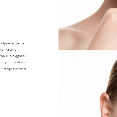
 odpowiedzią na
óry. Kremy
o w pielęgnacji
 natychmiastowe i
alnie opracowaną