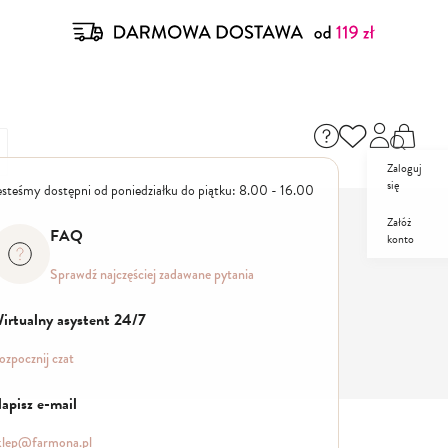
Zaloguj
się
esteśmy dostępni od poniedziałku do piątku: 8.00 - 16.00
Załóż
FAQ
konto
ZESTAWY
PROMO
Sprawdź najczęściej zadawane pytania
irtualny asystent 24/7
ozpocznij czat
apisz e-mail
klep@farmona.pl