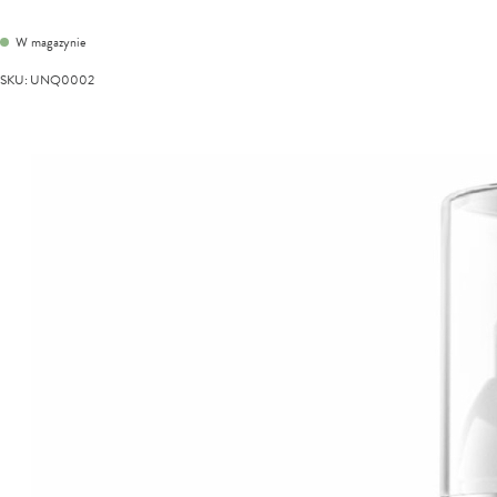
W magazynie
SKU
:
UNQ0002
Przejdź
na
koniec
galerii