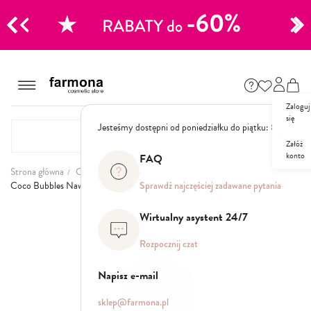
CJE
Przejdź
do
Szampony
treści
Zaloguj
Polecane
się
Jesteśmy dostępni od poniedziałku do piątku: 8.00 - 16
Naturalne
Specjalistyczne
Załóż
konto
Suche
FAQ
Dla mężczyzn
Strona główna
Ciało
Mycie i kąpiel
Piany
Sprawdź najczęściej zadawane pytania
Coco Bubbles Nawilżająca piana do kąpieli z esencją bursztynową i kokosem
Odżywki, maski, serum
Przejdź
Wirtualny asystent 24/7
na
koniec
Peelingi do skóry głowy
Rozpocznij czat
galerii
Kuracje i wcierki
Mgiełki
Napisz e-mail
Stylizacja
sklep@farmona.pl