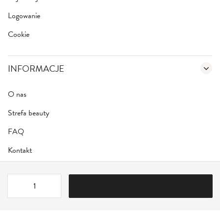
Logowanie
Cookie
INFORMACJE
O nas
Strefa beauty
FAQ
Kontakt
DO KOSZYKA
Regulamin
|
Polityka Prywatności
Bezpieczna szyfrowana płatność
SSL/TLS