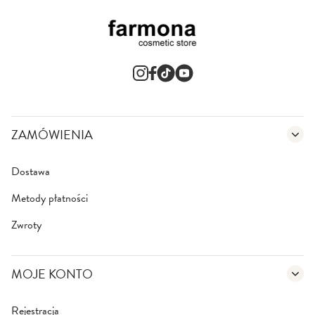
z
n
e
w
s
l
e
t
t
e
ZAMÓWIENIA
r
:
Dostawa
Metody płatności
Zwroty
MOJE KONTO
Rejestracja