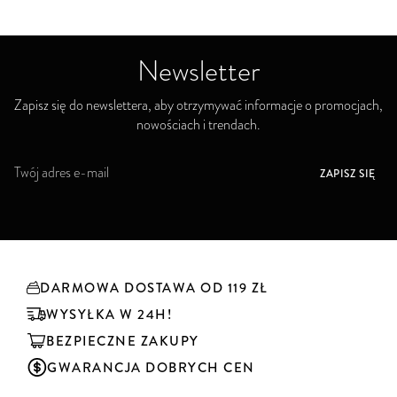
Newsletter
Zapisz się do newslettera, aby otrzymywać informacje o promocjach,
nowościach i trendach.
S
ZAPISZ SIĘ
u
b
s
k
r
y
DARMOWA DOSTAWA OD 119 ZŁ
b
u
WYSYŁKA W 24H!
j
BEZPIECZNE ZAKUPY
n
a
GWARANCJA DOBRYCH CEN
s