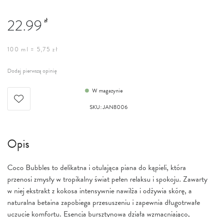
22.99
zł
100 ml = 5,75 zł
Dodaj pierwszą opinię
W magazynie
SKU
:
JAN8006
Opis
Coco Bubbles to delikatna i otulająca piana do kąpieli, która
przenosi zmysły w tropikalny świat pełen relaksu i spokoju. Zawarty
w niej ekstrakt z kokosa intensywnie nawilża i odżywia skórę, a
naturalna betaina zapobiega przesuszeniu i zapewnia długotrwałe
uczucie komfortu. Esencja bursztynowa działa wzmacniająco,