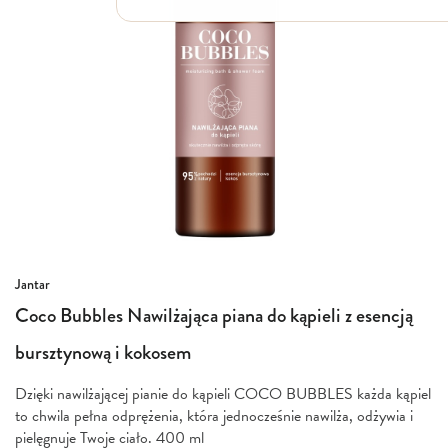
Włosy suche i łamliwe
Włosy wypadające
Włosy przetłuszczające się
Włosy farbowane
Włosy pozbawione objętości
Włosy kręcone
Łupież
Łojotok
Luszczyca, AZS
Przejdź
Jantar
na
Coco Bubbles Nawilżająca piana do kąpieli z esencją
początek
galerii
bursztynową i kokosem
Dzięki nawilżającej pianie do kąpieli COCO BUBBLES każda kąpiel
to chwila pełna odprężenia, która jednocześnie nawilża, odżywia i
pielęgnuje Twoje ciało. 400 ml