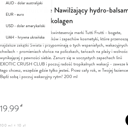
Tutti Frutti
AUD - dolar australijski
#DragonfruitVibe Nawilżający hydro-balsa
EUR - euro
ciała + skwalan + kolagen
USD - dolar amerykański
EXOTIC CRUSH CLUB to kwintesencja marki Tutti Frutti - bogate,
UAH - hrywna ukraińska
soczyste, pełne kolorów, smaków i zapachów kosmetyki, które przenosz
najdalsze zakątki Świata i przypominają o tych wspaniałych, wakacyjnych
chwilach - promieniach słońca na policzkach, tańcach na plaży i wolnośc
wynikającej z pewności siebie. Zanurz się w soczystych zapachach linii
EXOTIC CRUSH CLUB i poczuj radość tropikalnych wakacji - zawsze k
tego chcesz, wszędzie gdzie tylko jesteś. Przez cały rok, w Twojej łazience
Bądź sobą i poczuj wakacyjny rytm! 200 ml
19.99
zł
100 ml = 10 zł