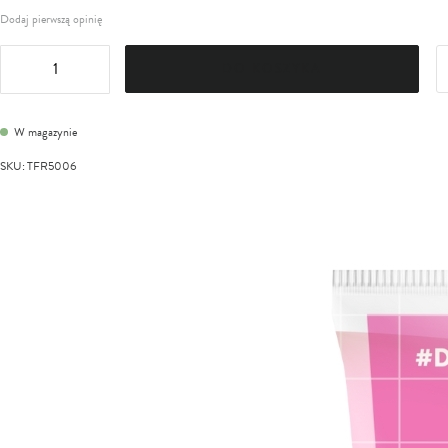
Dodaj pierwszą opinię
DO KOSZYKA
W magazynie
SKU
:
TFR5006
Przejdź
na
koniec
galerii