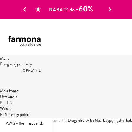
Menu
Przeglądaj produkty
OPALANIE
Moje konto
Ustawienia
PL
|
EN
Waluta
PLN - złoty polski
Strona główna
Ciało
Skóra sucha
#DragonfruitVibe Nawilżający hydro-bals
AWG - florin arubański