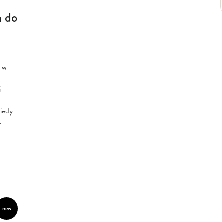
m do
ą w
i
iedy
.
new