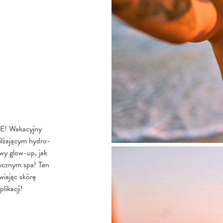
! Wakacyjny
ilżającym hydro-
wy glow-up, jak
ycznym spa! Ten
wiając skórę
likacji!