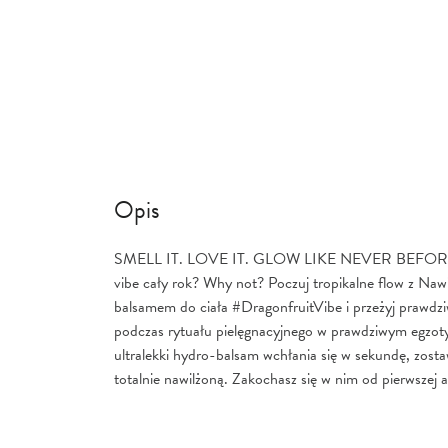
Opis
SMELL IT. LOVE IT. GLOW LIKE NEVER BEFORE
vibe cały rok? Why not? Poczuj tropikalne flow z Naw
balsamem do ciała #DragonfruitVibe i przeżyj prawdzi
podczas rytuału pielęgnacyjnego w prawdziwym egzot
ultralekki hydro-balsam wchłania się w sekundę, zosta
totalnie nawilżoną. Zakochasz się w nim od pierwszej ap