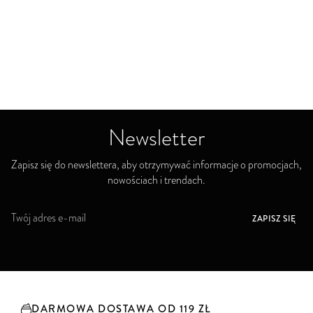
Newsletter
Zapisz się do newslettera, aby otrzymywać informacje o promocjach,
nowościach i trendach.
S
ZAPISZ SIĘ
u
b
s
k
r
y
DARMOWA DOSTAWA OD 119 ZŁ