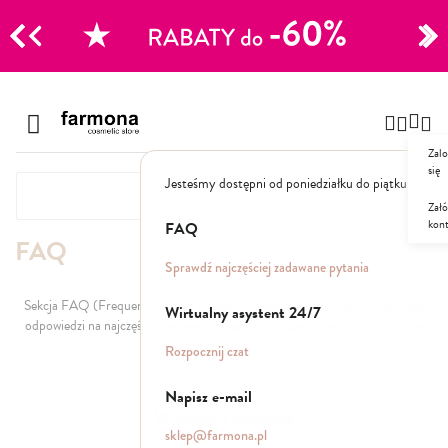
CJE
Przejdź
do
Szampony
treści
Zalo
Polecane
się
Jesteśmy dostępni od poniedziałku do piątku: 8.00
Naturalne
Specjalistyczne
Załó
kon
Suche
FAQ
FAQ
Dla mężczyzn
Sprawdź najczęściej zadawane pytania
Odżywki, maski, serum
Sekcja FAQ (Frequently Asked Questions) jest miejscem, gdzie znajdziesz
Wirtualny asystent 24/7
odpowiedzi na najczęściej zadawane pytania dotyczące naszych produktów
i usług.
Peelingi do skóry głowy
Rozpocznij czat
Kuracje i wcierki
Mgiełki
Napisz e-mail
Stylizacja
Wysyłka i dostawa
sklep@farmona.pl