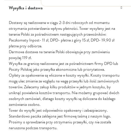
Włosy suche i łamliwe
Wysyłka i dostawa
Włosy wypadające
Włosy przetłuszczające się
Włosy farbowane
Dostawy są realizowane w ciągu 2-3 dni roboczych od momentu
Włosy pozbawione objętości
otrzymania potwierdzenia wpływu płatności. Towar wysyłany jest na
Włosy kręcone
terenie Polski za pośrednictwem następujących przewoźników:
Łupież
Paczkomaty Inpost- 11 zł, DPD- płatne z góry 15 zł, DPD- 19,90 zł
Łojotok
płatne przy odbiorze.
Luszczyca, AZS
Darmowa dostawa na terenie Polski obowiązuje przy zamówieniu
powyżej 119 zł.
Wysyłka za granicę realizowana jest za pośrednictwem firmy DPD lub
Poczty Polskiej jako przesyłka ekonomiczna lub priorytetowa.
Opłaty za opakowanie są wliczone w koszty wysyłki. Koszty transportu
mogą ulec zmianie ze względu na wagę przesyłki lub ilość zamówionych
towarów. Zalecamy zakup kilku produktów w jednym koszyku, by
uniknąć powielania kosztów transportu. Nie możemy grupować dwóch
osobnych zamówień, dlatego koszty wysyłki są doliczane do każdego
zamówienia osobno.
Towar do wysyłki jest odpowiednio opakowany i zabezpieczony.
Standardowo paczka zaklejona jest firmową taśmą z naszym logo.
Prosimy o sprawdzenie przy otrzymaniu przesyłki, czy nie została
naruszona podczas transportu.