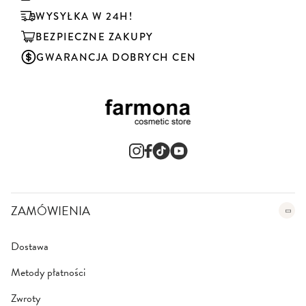
b
u
WYSYŁKA W 24H!
j
BEZPIECZNE ZAKUPY
n
a
GWARANCJA DOBRYCH CEN
s
z
n
e
w
s
l
e
t
t
e
ZAMÓWIENIA
r
:
Dostawa
Metody płatności
Zwroty