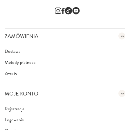
s
l
e
t
t
e
ZAMÓWIENIA
r
:
Dostawa
Metody płatności
Zwroty
MOJE KONTO
Rejestracja
Logowanie