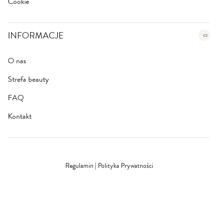
Cookie
INFORMACJE
O nas
Strefa beauty
FAQ
Kontakt
Regulamin
|
Polityka Prywatności
Bezpieczna szyfrowana płatność
SSL/TLS
© 2026 Farmona