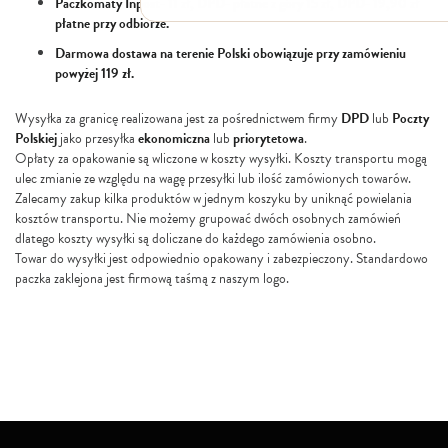
Paczkomaty Inpost- 11 zł, DPD- płatne z góry 15 zł, DPD- 19,90 zł
Włosy suche i łamliwe
płatne przy odbiorze.
Włosy wypadające
Darmowa dostawa na terenie Polski obowiązuje przy zamówieniu
Włosy przetłuszczające się
powyżej 119 zł.
Włosy farbowane
Włosy pozbawione objętości
Włosy kręcone
Wysyłka za granicę realizowana jest za pośrednictwem firmy
DPD
lub
Poczty
Łupież
Polskiej
jako przesyłka
ekonomiczna
lub
priorytetowa
.
Łojotok
Opłaty za opakowanie są wliczone w koszty wysyłki. Koszty transportu mogą
Luszczyca, AZS
ulec zmianie ze względu na wagę przesyłki lub ilość zamówionych towarów.
Zalecamy zakup kilka produktów w jednym koszyku by uniknąć powielania
kosztów transportu. Nie możemy grupować dwóch osobnych zamówień
dlatego koszty wysyłki są doliczane do każdego zamówienia osobno.
Towar do wysyłki jest odpowiednio opakowany i zabezpieczony. Standardowo
paczka zaklejona jest firmową taśmą z naszym logo.