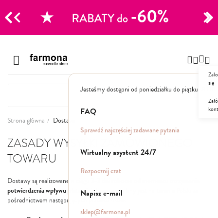
CJE
Przejdź
do
Szampony
treści
Zalo
Polecane
się
Jesteśmy dostępni od poniedziałku do piątku: 8.00
Naturalne
Specjalistyczne
Załó
kon
Suche
FAQ
Dla mężczyzn
Strona główna
Dostawa
Sprawdź najczęściej zadawane pytania
ZASADY WYSYŁKI ZAMÓWIONEGO
Odżywki, maski, serum
Wirtualny asystent 24/7
TOWARU
Peelingi do skóry głowy
Rozpocznij czat
Kuracje i wcierki
Dostawy są realizowane w ciągu
2-3 dni robocze od momentu otrzymania
Mgiełki
potwierdzenia wpływu płatności.
Towar wysyłany jest na terenie Polski za
Napisz e-mail
Stylizacja
pośrednictwem następujących przewoźników:
sklep@farmona.pl