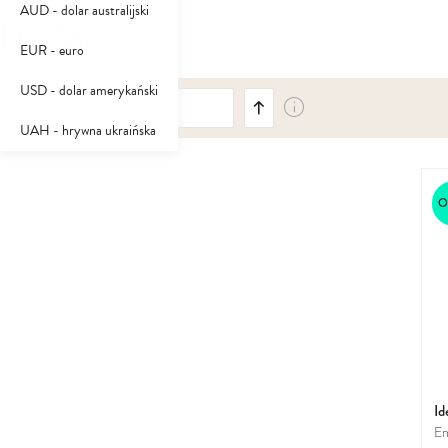
AUD - dolar australijski
Dla dzieci
EUR - euro
USD - dolar amerykański
Ustaw
Sortuj wg
kierunek
UAH - hrywna ukraińska
malejący
O
Id
Em