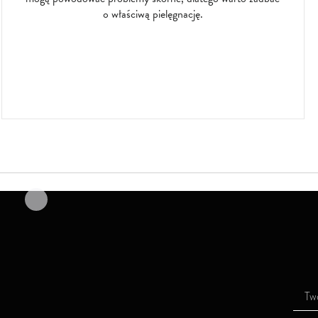
o właściwą pielęgnację.
S
u