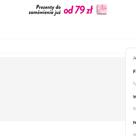
J
S
W
R
N
s