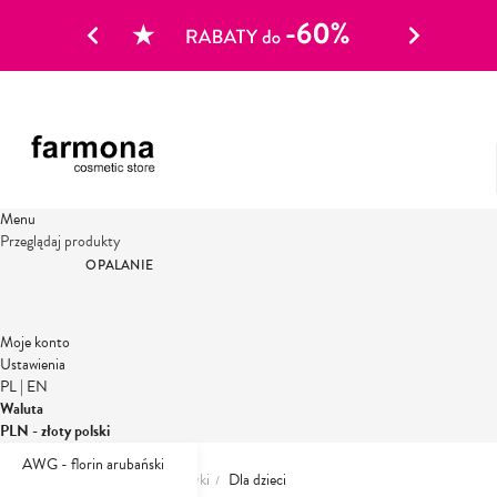
Menu
Przeglądaj produkty
OPALANIE
Moje konto
Ustawienia
PL
|
EN
Waluta
PLN - złoty polski
AWG - florin arubański
Strona główna
Dermokosmetyki
Dla dzieci