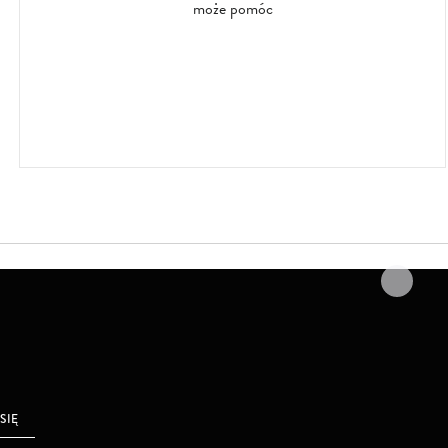
może pomóc
 SIĘ