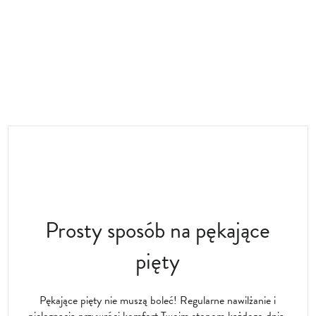
Prosty sposób na pękające
pięty
Pękające pięty nie muszą boleć! Regularne nawilżanie i
pielęgnacja przywróci komfort Twoim stopom każdego dnia.