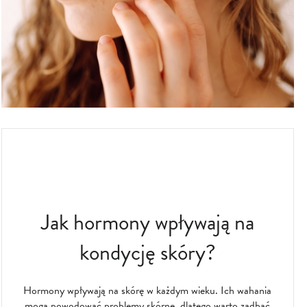
Jak hormony wpływają na
kondycję skóry?
Hormony wpływają na skórę w każdym wieku. Ich wahania
mogą powodować problemy skórne, dlatego warto zadbać