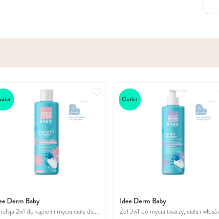
Dodaj
utlet
Outlet
do
ulubionych
ee Derm Baby
Idee Derm Baby
ulsja 2w1 do kąpieli i mycia ciała dla
Żel 3w1 do mycia twarzy, ciała i włosó