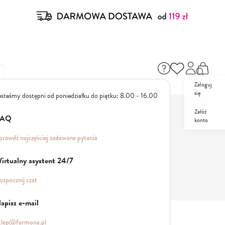
Zaloguj
się
esteśmy dostępni od poniedziałku do piątku: 8.00 - 16.00
Załóż
FAQ
konto
ZESTAWY
PROMO
prawdź najczęściej zadawane pytania
irtualny asystent 24/7
ozpocznij czat
apisz e-mail
klep@farmona.pl