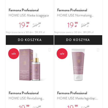
Farmona Professional
Farmona Professional
HOME USE Maska ściągająca
HOME USE Normalizing
Serum Peel
19
19
99
99
99
99
59
89
zł
zł
zł
zł
Najniższa cena z 30 dni: 59,99 zł
Najniższa cena z 30 dni: 89,99 zł
DO KOSZYKA
DO KOSZYKA
Dodaj do ulubionych
Dodaj
sale
sale
Farmona Professional
Farmona Professional
HOME USE Revitalizing
HOME USE Maska łagodząco-
Serum Peel
nawilżająca
19
19
99
99
99
99