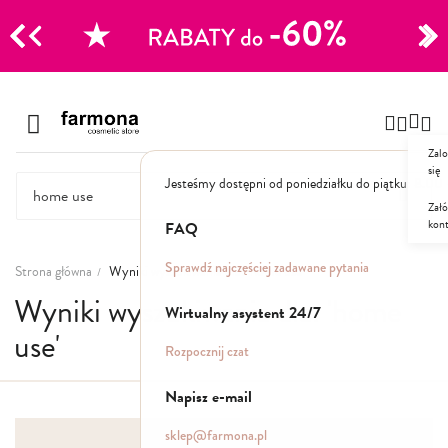
CJE
Przejdź
do
Szampony
treści
Zalo
Polecane
się
Jesteśmy dostępni od poniedziałku do piątku: 8.00
Naturalne
Specjalistyczne
Załó
kon
Suche
FAQ
Dla mężczyzn
Sprawdź najczęściej zadawane pytania
Strona główna
Wyniki wyszukiwania dla: 'home use'
Wyniki wyszukiwania dla: 'home
Odżywki, maski, serum
Wirtualny asystent 24/7
use'
Peelingi do skóry głowy
Rozpocznij czat
Kuracje i wcierki
Mgiełki
Napisz e-mail
Stylizacja
sklep@farmona.pl