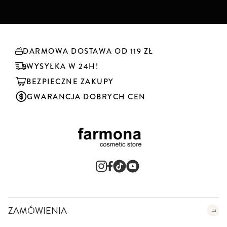
b
s
k
r
y
DARMOWA DOSTAWA OD 119 ZŁ
b
u
WYSYŁKA W 24H!
j
BEZPIECZNE ZAKUPY
n
a
GWARANCJA DOBRYCH CEN
s
z
n
e
w
s
l
e
t
t
e
ZAMÓWIENIA
r