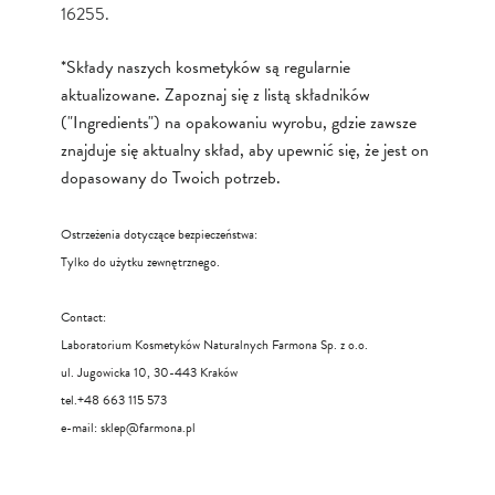
16255.
*Składy naszych kosmetyków są regularnie
aktualizowane. Zapoznaj się z listą składników
("Ingredients") na opakowaniu wyrobu, gdzie zawsze
znajduje się aktualny skład, aby upewnić się, że jest on
dopasowany do Twoich potrzeb.
Ostrzeżenia dotyczące bezpieczeństwa:
Tylko do użytku zewnętrznego.
Contact:
Laboratorium Kosmetyków Naturalnych Farmona Sp. z o.o.
ul. Jugowicka 10, 30-443 Kraków
tel.+48 663 115 573
e-mail:
sklep@farmona.pl