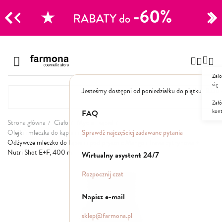
CJE
Przejdź
do
Szampony
treści
Zalo
Polecane
się
Jesteśmy dostępni od poniedziałku do piątku: 8.00
Naturalne
Specjalistyczne
Załó
kon
Suche
FAQ
Dla mężczyzn
Strona główna
Ciało
Mycie i kąpiel
Sprawdź najczęściej zadawane pytania
Olejki i mleczka do kąpieli i pod prysznic
Odżywcze mleczko do kąpieli i pod prysznic Mango i Trawa cytrynowa +
Odżywki, maski, serum
Nutri Shot E+F, 400 ml
Wirtualny asystent 24/7
Przejdź
Peelingi do skóry głowy
Rozpocznij czat
na
Kuracje i wcierki
koniec
Mgiełki
Napisz e-mail
galerii
Stylizacja
sklep@farmona.pl