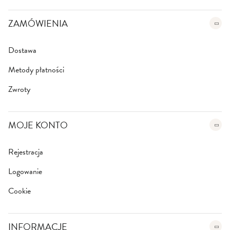
t
e
ZAMÓWIENIA
r
:
Dostawa
Metody płatności
Zwroty
MOJE KONTO
Rejestracja
Logowanie
Cookie
INFORMACJE