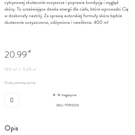
cytrynowej skutecznie oczyszcza i poprawia kondycję i wygląd
skóry. To orzeźwiająca dawka energii dla ciała, która wprowadzi Cię
w doskonały nastrój. Za sprawą autorskiej formuły skóra będzie
skutecznie oczyszczona, odżywiona i nawilżona. 400 ml
20.99
zł
100 ml = 5,25 zł
Dodaj pierwszą opinię
W magazynie
SKU
:
TFR1003
Opis