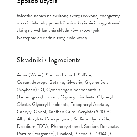
Sposób użycia
Mleczko nanieś na zwilżoną skórę i wykonaj energiczny
masaż ciała, aby pobudzić mikrokrążenie i przygotować
skórę na wchłanianie składników aktywnych.
Następnie dokładnie zmyj ciało wodą.
Składniki / Ingredients
Aqua (Water), Sodium Laureth Sulfate,
Cocamidopropyl Betaine, Glycerin, Glycine Soja
(Soybean) Oil, Cymbopogon Schoenanthus
(Lemongrass) Extract, Glyceryl Linoleate, Glyceryl
Oleate, Glyceryl Linolenate, Tocopheryl Acetate,
Caprylyl Glycol, Xanthan Gum, Acrylates/C10-30
Alkyl Acrylate Crosspolymer, Sodium Hydroxide,
Disodium EDTA, Phenoxyethanol, Sodium Benzoate,
Parfum (Fragrance), Linalool, Pinene, CI 19140, CI