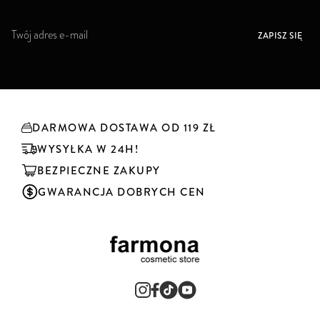
S
ZAPISZ SIĘ
u
b
s
k
r
y
DARMOWA DOSTAWA OD 119 ZŁ
b
u
WYSYŁKA W 24H!
j
BEZPIECZNE ZAKUPY
n
a
GWARANCJA DOBRYCH CEN
s
z
n
e
w
s
l
e
t