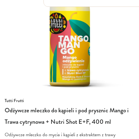
Włosy suche i łamliwe
Włosy wypadające
Włosy przetłuszczające się
Włosy farbowane
Włosy pozbawione objętości
Włosy kręcone
Łupież
Łojotok
Luszczyca, AZS
Przejdź
Tutti Frutti
na
Odżywcze mleczko do kąpieli i pod prysznic Mango i
początek
galerii
Trawa cytrynowa + Nutri Shot E+F, 400 ml
Odżywcze mleczko do mycia i kąpieli z ekstraktem z trawy