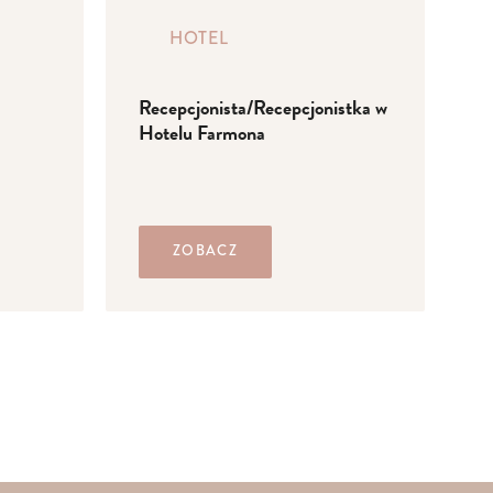
HOTEL
Recepcjonista/Recepcjonistka w
K
Hotelu Farmona
M
ZOBACZ