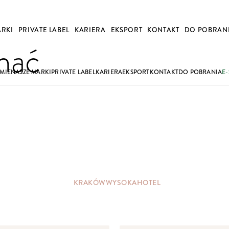
ARKI
PRIVATE LABEL
KARIERA
EKSPORT
KONTAKT
DO POBRAN
znać
RMIE
NASZE MARKI
PRIVATE LABEL
KARIERA
EKSPORT
KONTAKT
DO POBRANIA
E-
KRAKÓW
WYSOKA
HOTEL