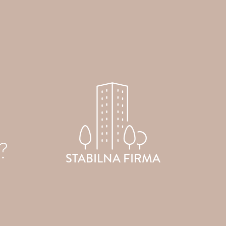
Jesteśmy na rynku od 25 lat.
W swoim portfolio mamy 10 marek,
z którymi docieramy do klientów z całego świata. W
?
2002 roku powstała linia Farmona Professiona
STABILNA FIRMA
skierowana do gabinetów kosmetycznych.