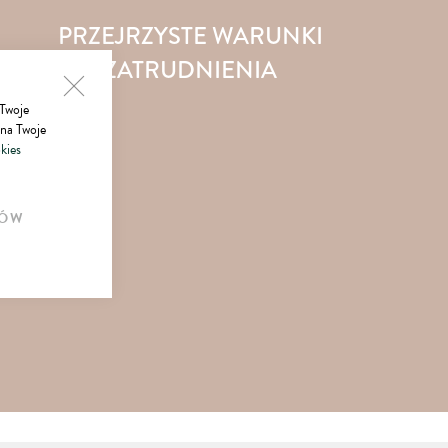
PRZEJRZYSTE WARUNKI
ZATRUDNIENIA
 Twoje
 na Twoje
Możliwość wyboru formy współpracy.
kies
Umowa o pracę, zlecenie, a może B2B – sam wybierasz!
ÓW