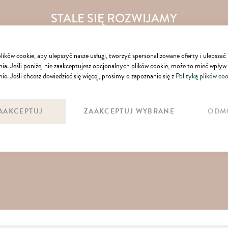
STALE SIĘ ROZWIJAMY
Podnoszenie kompetencji jest dla nas kluczem do
ków cookie, aby ulepszyć nasze usługi, tworzyć spersonalizowane oferty i ulepszać
ia. Jeśli poniżej nie zaakceptujesz opcjonalnych plików cookie, może to mieć wpływ
sukcesu.
Szkolenia, konferencje, bieżący feedback,
ie. Jeśli chcesz dowiedzieć się więcej, prosimy o zapoznanie się z
Polityką plików coo
wymiana wiedzy między pracownikami – to elementy, z
których chętnie korzystamy w rozwijaniu umiejętności.
AAKCEPTUJ
ZAAKCEPTUJ WYBRANE
ODM