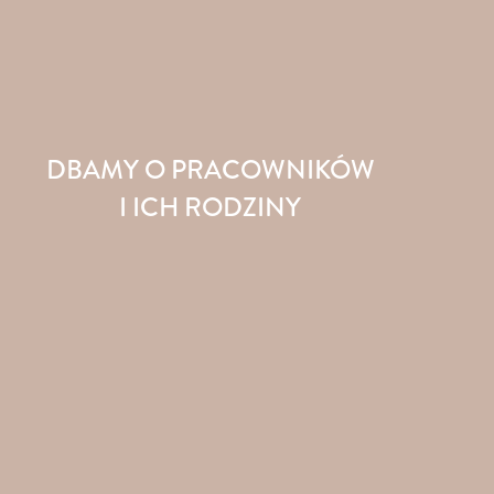
DBAMY O PRACOWNIKÓW
I ICH RODZINY
Oferujemy dodatkowe ubezpieczenie zdrowotne
dla
Ciebie oraz Twoich Rodziców, Partnera lub Dziecka –
nasz rozbudowany pakiet zdrowotny pozwoli na
dopasowanie wariantu do Twoich potrzeb.