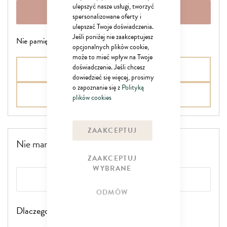
ulepszyć nasze usługi, tworzyć
ZALOGUJ SIĘ
spersonalizowane oferty i
ulepszać Twoje doświadczenia.
Jeśli poniżej nie zaakceptujesz
Nie pamiętasz hasła?
opcjonalnych plików cookie,
może to mieć wpływ na Twoje
doświadczenie. Jeśli chcesz
Zaloguj się przez Google
dowiedzieć się więcej, prosimy
o zapoznanie się z
Polityką
Zaloguj się przez Facebook
plików cookies
ZAAKCEPTUJ
Nie mam konta
ZAAKCEPTUJ
WYBRANE
ZAŁÓŻ KONTO
ODMÓW
Dlaczego warto założyć konto?